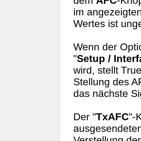
dem
AFC
-Kno
im angezeigten
Wertes ist ung
Wenn der Opti
"
Setup / Inter
wird, stellt T
Stellung des A
das nächste Si
Der "
TxAFC
"-
ausgesendeten 
Verstellung d