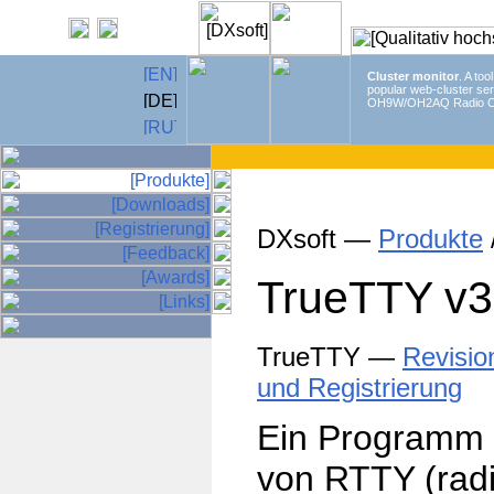
Cluster monitor
. A too
popular web-cluster ser
OH9W/OH2AQ Radio C
DXsoft —
Produkte
TrueTTY
v3
TrueTTY —
Revisio
und Registrierung
Ein Programm
von RTTY (radi