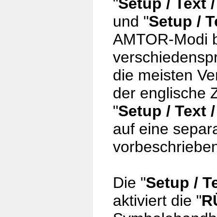
"
Setup / Text
und
"
Setup / T
AMTOR-Modi bie
verschiedenspr
die meisten Ve
der englische 
"
Setup / Text
auf eine separa
vorbeschriebe
Die "
Setup / T
aktiviert die "
R