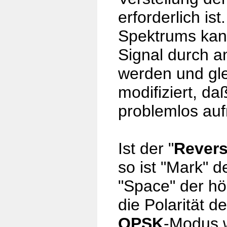
erforderlich i
Spektrums kan
Signal durch an
werden und gle
modifiziert, da
problemlos au
Ist der "
Revers
so ist "Mark" 
"Space" der hö
die Polarität d
QPSK
-Modus w