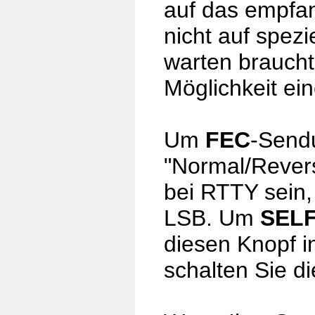
auf das empfan
nicht auf spez
warten braucht
Möglichkeit ei
Um
FEC
-Send
"Normal/Revers
bei RTTY sein,
LSB. Um
SEL
diesen Knopf i
schalten Sie di