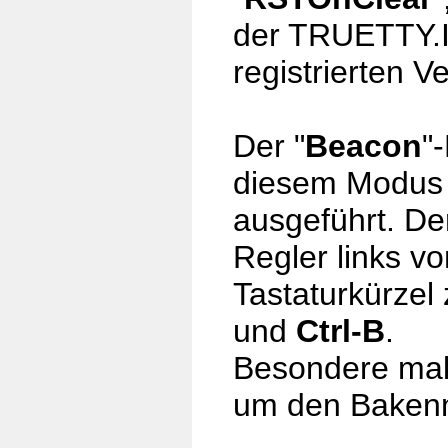
der TRUETTY.INI
registrierten V
Der "
Beacon
"
diesem Modus 
ausgeführt. De
Regler links 
Tastaturkürze
und
Ctrl-B
.
Besondere mak
um den Bakenm