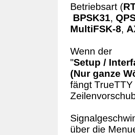
Betriebsart (
RT
BPSK31
,
QPS
MultiFSK-8
,
A
Wenn der
"
Setup / Inter
(Nur ganze Wö
fängt TrueTTY
Zeilenvorschu
Signalgeschwi
über die Menue