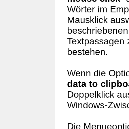
Wörter im Empf
Mausklick ausw
beschriebenen 
Textpassagen z
bestehen.
Wenn die Optio
data to clipb
Doppelklick au
Windows-Zwisc
Die Menueopti