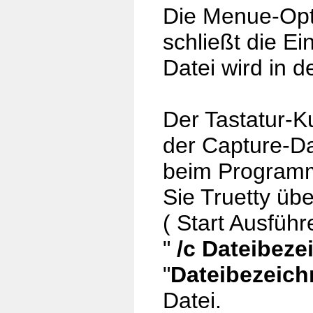
Die Menue-Opt
schließt die Ei
Datei wird in d
Der Tastatur-K
der Capture-Da
beim Programm
Sie Truetty üb
( Start Ausfüh
"
/c Dateibeze
"
Dateibezeic
Datei.