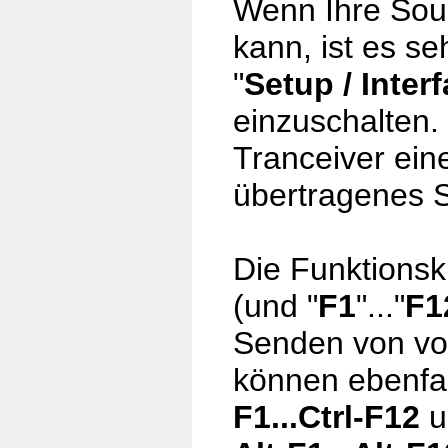
Wenn Ihre Soun
kann, ist es se
"
Setup / Inter
einzuschalten. 
Tranceiver eine
übertragenes S
Die Funktionsk
(und "
F1
"..."
F1
Senden von vor
können ebenfal
F1...Ctrl-F12
u