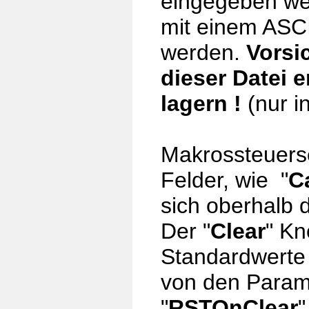
eingegeben wer
mit einem ASCI
werden.
Vorsi
dieser Datei e
lagern !
(nur i
Makrossteuers
Felder, wie "
Ca
sich oberhalb 
Der "
Clear
" Kn
Standardwerte
von den Param
"
RSTOnClear
"