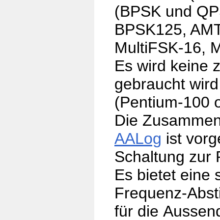
(BPSK und QP
BPSK125,
AM
MultiFSK-16,
M
Es wird keine 
gebraucht wir
(Pentium-100
o
Die Zusammen
AALog
ist vorg
Schaltung
zur
Es bietet eine
Frequenz-Abs
für die Aussen