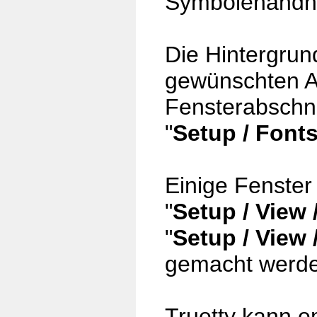
Symbolehandha
Die Hintergrun
gewünschten A
Fensterabschni
"
Setup / Font
Einige Fenster
"
Setup / View
"
Setup / View
gemacht werde
Truetty kann 