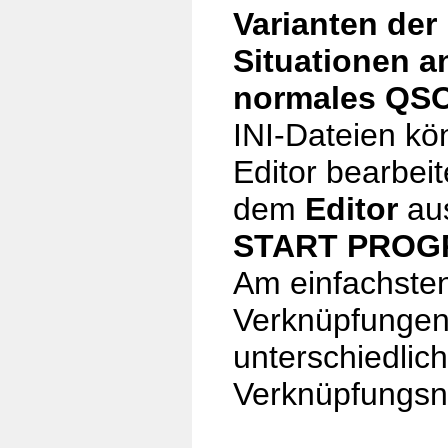
Varianten der 
Situationen a
normales QSO
INI-Dateien kö
Editor bearbei
dem
Editor
au
START PRO
Am einfachsten
Verknüpfungen
unterschiedlic
Verknüpfungs